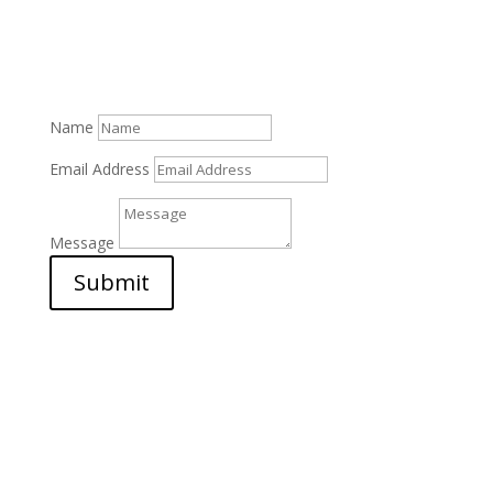
Contact Us
Name
Email Address
Message
Submit
info@washmax.dk

+45 50 13 84 26

Sandbyvej 40 - 2730 Herlev