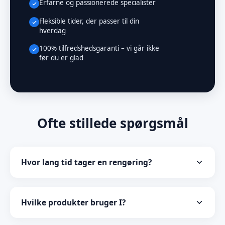
Erfarne og passionerede specialister
Fleksible tider, der passer til din
hverdag
100% tilfredshedsgaranti – vi går ikke
før du er glad
Ofte stillede spørgsmål
Hvor lang tid tager en rengøring?
Det afhænger af pakken, men typisk mellem 90 – 180
minutter. En hurtig udvendig vask er hurtigere, mens
Hvilke produkter bruger I?
en komplet indvendig og udvendig rengøring tager
længere tid.
Vi bruger kun miljøvenlige og skånsomme produkter