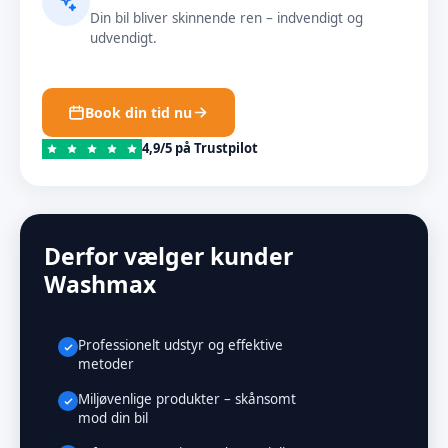
Din bil bliver skinnende ren – indvendigt og
udvendigt.
Book din tid nu
4,9/5 på Trustpilot
Derfor vælger kunder
Washmax
Professionelt udstyr og effektive
metoder
Miljøvenlige produkter – skånsomt
mod din bil