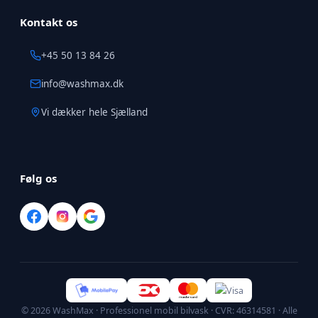
Kontakt os
+45 50 13 84 26
info@washmax.dk
Vi dækker hele Sjælland
Følg os
©
2026
WashMax · Professionel mobil bilvask · CVR: 46314581 · Alle