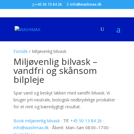
+45 50 13 84 26
info@washmax.dk
Forside
/ Miljøvenlig bilvask
Miljøvenlig bilvask –
vandfri og skånsom
bilpleje
Spar vand og beskyt lakken med vandfri bilvask. Vi
bruger pH-neutrale, biologisk nedbrydelige produkter
for et rent og bæredygtigt resultat.
Book miljøvenlig bilvask
· Tlf:
+45 50 13 84 26
·
info@washmax.dk
· Åbent: Man–Søn 08:00–17:00 ·