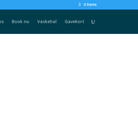
0 Items
os
Book nu
Vaskehal
Gavekort
 bil regelmæssigt for at beskytte lakken,
køre den til en vaskehal, hvor maskiner gør
 vand. Hvis du vælger en vaskehal, skal du sørge