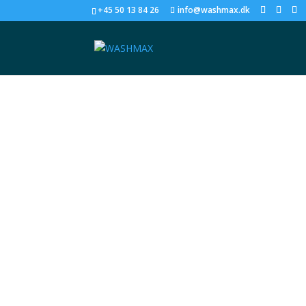
+45 50 13 84 26
info@washmax.dk
Bilvask
Bilvask er en proces, hvor du renser din bil for s
forbedre sikkerheden og øge bilens værdi.
Der er forskellige måder at vaske din bil på. D
arbejdet for dig. Hvis du vælger at vaske din bil
for at vælge et program, der passer til din bils b