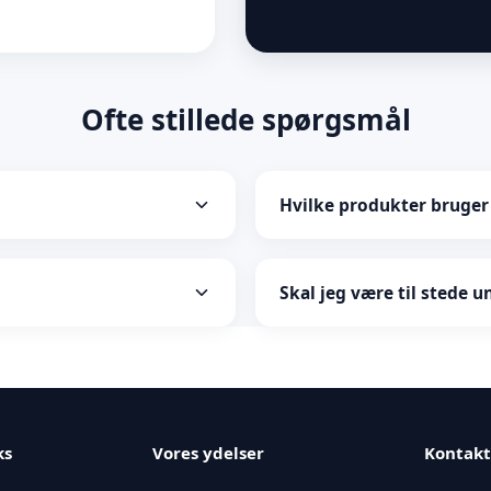
Ofte stillede spørgsmål
Hvilke produkter bruger 
 minutter. En hurtig
Vi bruger kun miljøvenlige o
ndig og udvendig rengøring
effektive mod snavs, men sk
Skal jeg være til stede 
 og omegn. Er du i tvivl, om
Det er ikke nødvendigt. Bare 
n altid en løsning.
besked, når din bil er skinn
ks
Vores ydelser
Kontakt