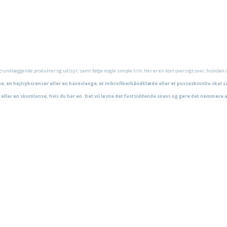
en gang om måneden og heraf bør to til fire gange om året være ved hå
al er vandforbruget typisk mindre end ved håndvask.
rveje at tegne et abonnement hos en af d
e
mange udbydere af carwas
e grundlæggende produkter og udstyr, samt følge nogle simple trin. Her er en kort oversigt over, hvordan d
be
,
en højtryksrenser eller en haveslange
,
et mikrofiberhåndklæde eller et pusseskinnDu skal s
eller en skumlanse, hvis du har en. Det vil løsne det fastsiddende snavs og gøre det nemmere a
Bestil tid