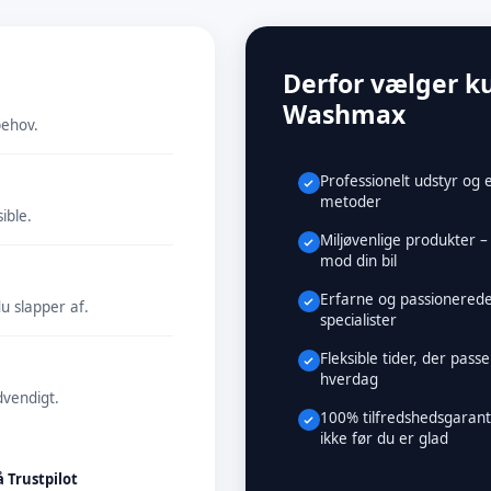
Derfor vælger k
Washmax
behov.
Professionelt udstyr og e
metoder
ible.
Miljøvenlige produkter 
mod din bil
Erfarne og passionered
u slapper af.
specialister
Fleksible tider, der passer
hverdag
dvendigt.
100% tilfredshedsgaranti
ikke før du er glad
å Trustpilot