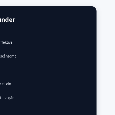
under
ffektive
– skånsomt
e
 til din
 – vi går