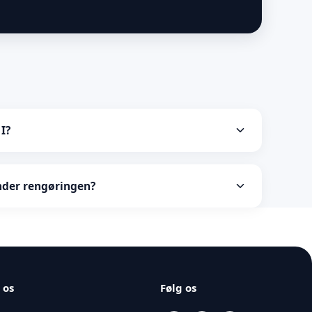
I?
g skånsomme produkter af høj kvalitet, der er
ånsomme mod din bils overflader og naturen.
under rengøringen?
giv os adgang til bilen, så klarer vi resten. Du får
ende ren og klar igen.
 os
Følg os