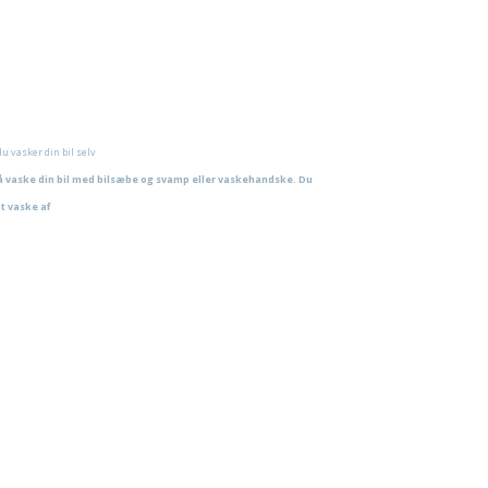
ndkraft. Hyppig bilvask slider unødigt på
h i Danmark. For eksempel tilbyder WashMax
u vasker din bil selv
å vaske din bil med bilsæbe og svamp eller vaskehandske. Du
t vaske af