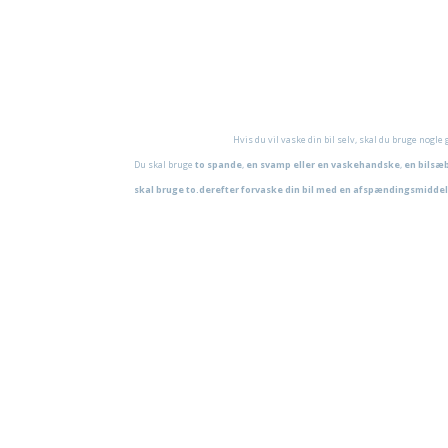
WashMax Bilvask
Ifølge WashMax er det rigeligt at vaske din bil 
lakken og belaster miljøet. Ved bilvask i vaskeh
Hvis du vil spare penge på carwash, kan du ove
abonnementer.
Hvis du vil vaske din bil selv, skal du bruge nogl
Du skal bruge
to spande
,
en svamp eller en vaskehandske
,
en bilsæ
skal bruge to.derefter forvaske din bil med en afspændingsmiddel 