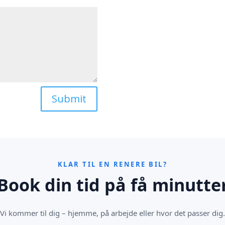
+45 50 13 84 26

Sandbyvej 40 - 2

Submit
KLAR TIL EN RENERE BIL?
Book din tid på få minutte
Vi kommer til dig – hjemme, på arbejde eller hvor det passer dig.