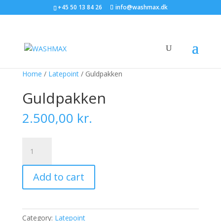
+45 50 13 84 26
info@washmax.dk
Home
/
Latepoint
/ Guldpakken
Guldpakken
2.500,00
kr.
Guldpakken
quantity
Add to cart
Category:
Latepoint