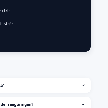
 til din
 – vi går
I?
g skånsomme produkter af høj kvalitet, der er
ånsomme mod din bils overflader og naturen.
under rengøringen?