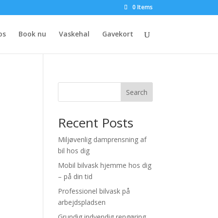
0 Items
os
Book nu
Vaskehal
Gavekort
Search
Recent Posts
Miljøvenlig damprensning af
bil hos dig
Mobil bilvask hjemme hos dig
– på din tid
Professionel bilvask på
arbejdspladsen
Grundig indvendig rengøring