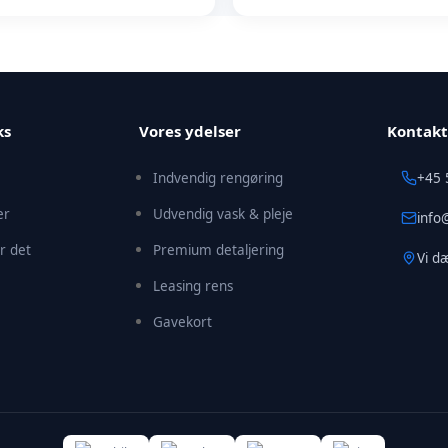
 og omegn. Er du i tvivl, om
Det er ikke nødvendigt. Bare 
n altid en løsning.
besked, når din bil er skinn
ks
Vores ydelser
Kontakt
Indvendig rengøring
+45 
er
Udvendig vask & pleje
inf
r det
Premium detaljering
Vi d
Leasing rens
Gavekort