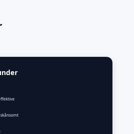
r
under
ffektive
– skånsomt
e