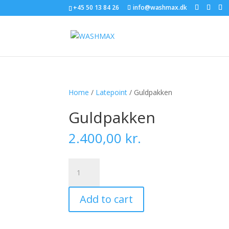
+45 50 13 84 26
info@washmax.dk
Home
/
Latepoint
/ Guldpakken
Guldpakken
2.400,00
kr.
Guldpakken
quantity
Add to cart