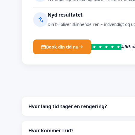
Nyd resultatet
Din bil bliver skinnende ren – indvendigt og u
Book din tid nu
4,9/5 p
Hvor lang tid tager en rengøring?
Det afhænger af pakken, men typisk mellem 90 – 180
udvendig vask er hurtigere, mens en komplet indve
Hvor kommer I ud?
tager længere tid.