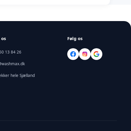
giv os adgang til bilen, så klarer vi resten. Du får
ende ren og klar igen.
 os
Følg os
50 13 84 26
o@washmax.dk
ækker hele Sjælland