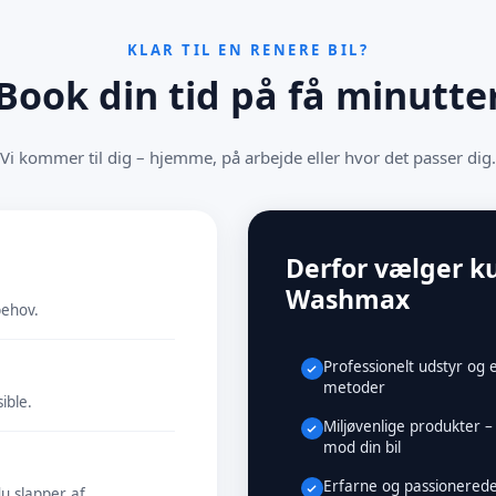
KLAR TIL EN RENERE BIL?
Book din tid på få minutte
Vi kommer til dig – hjemme, på arbejde eller hvor det passer dig.
Derfor vælger k
Washmax
behov.
Professionelt udstyr og e
metoder
ible.
Miljøvenlige produkter 
mod din bil
Erfarne og passionered
u slapper af.