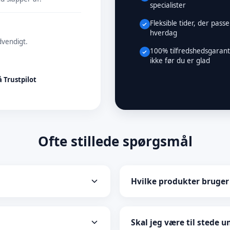
specialister
Fleksible tider, der passer
hverdag
dvendigt.
100% tilfredshedsgaranti
ikke før du er glad
å Trustpilot
Ofte stillede spørgsmål
Hvilke produkter bruger 
 minutter. En hurtig
Vi bruger kun miljøvenlige o
ndig og udvendig rengøring
effektive mod snavs, men sk
Skal jeg være til stede 