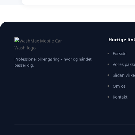
Vi dækker hele Sjælland – København, Roskilde, Køge
vi dækker dit område, så kontakt os – vi finder næste
Hurtige lin
Forside
Professionel bilrengøring – hvor og når det
Vores pakk
passer dig.
Sådan virke
Om os
Kontakt